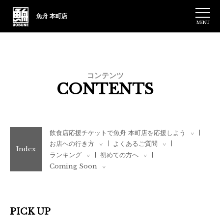
魚舟
本町店
MENU
コンテンツ
CONTENTS
飲食店応援チケットで魚舟 本町店を応援しよう
>
お店への行き方
よくあるご質問
>
>
Index
ランキング
初めての方へ
>
>
Coming Soon
>
PICK UP