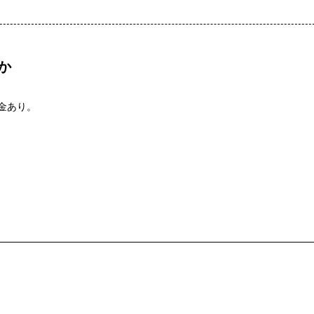
か
金あり。