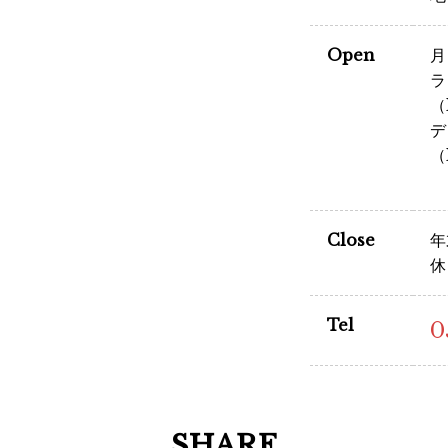
Open
月
ラ
（
デ
（
Close
年
休
Tel
0
SHARE